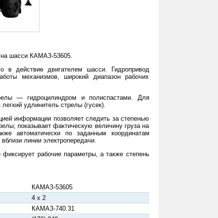
 на шасси КАМАЗ-53605.
о в действие двигателем шасси. Гидропривод
работы механизмов, широкий диапазон рабочих
трелы — гидроцилиндром и полиспастами. Для
легкий удлинитель стрелы (гусек).
цией информации позволяет следить за степенью
релы; показывает фактическую величину груза на
кже автоматически по заданным координатам
и вблизи линии электропередачи.
) фиксирует рабочие параметры, а также степень
КАМАЗ-53605
4 x 2
КАМАЗ-740.31