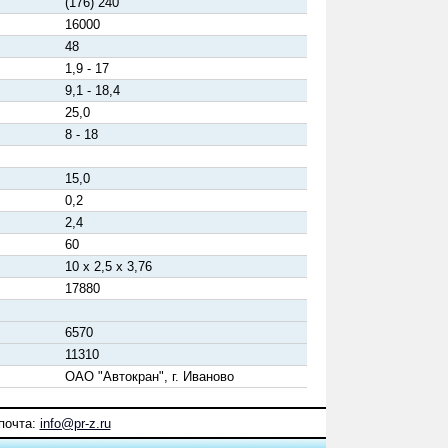
(176) 240
16000
48
1,9 - 17
9,1 - 18,4
25,0
8 - 18
15,0
0,2
2,4
60
10 x 2,5 x 3,76
17880
6570
11310
ОАО "Автокран", г. Иваново
почта:
info@pr-z.ru