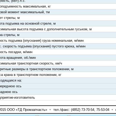
ость, (кВт) л.с.
оподъемность максимальная, кг
овой момент максимальный, тм
т стрелы, м
та подъема на основной стреле, м
имальная высота подъема с дополнительным гуськом, м
а стрелы, м
ость подъема (опускания) груза номинальная, м/мин
. скорость подъема (опускания) пустого крюка, м/мин
ость посадки, м/мин
ота вращения, об./мин
имальная транспортная скорость, км/ч
ритные размеры в транспортном положении, м
а крана в транспортном положении, кг
одящаяся на:
 переднюю ось
заднюю ось
приятие-изготовитель
-2015 ООО «ТД Промзапчасть»
тел./факс: (4852) 73-70-54, 75-53-04