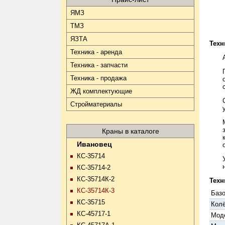
ЯМЗ
ТМЗ
ЯЗТА
Техн
Техника - аренда
Техника - запчасти
Техника - продажа
ЖД комплектующие
Стройматериалы
Краны в каталоге
Ивановец
КС-35714
КС-35714-2
КС-35714К-2
Техн
КС-35714К-3
Базо
КС-35715
Кол
КС-45717-1
Моде