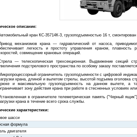
ическое описание:
Автомобильный кран КС-35714К-3, грузоподъемностью 16 т, смонтирован
Привод механизмов крана — гидравлический от насоса, приводимог
обеспечивает легкость и простоту управления краном, плавность 
скоростей, совмещение крановых операций.
Стрела — телескопическая трехсекционная. Выдвижение секций с
увеличения подстрелового пространства по особому заказу поставляется 
Микропроцессорный ограничитель грузоподъемности с цифровой индика
загрузки крана, длиной и вылетом стрелы, высотой подъема оголовка ст
крюке и максимальную грузоподъемность на данном вылете, а та
ограничивает зону действия крана при работе в стесненных условиях ил
Установленная в ограничителе телеметрическая память ("Черный ящик"
нагрузки крана в течение всего срока службы.
ические характеристики:
вое шасси
ёсная формула
ль двигателя