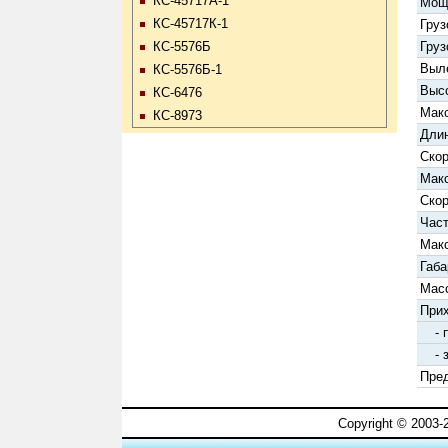
КС-45717А-1
Мощн
КС-45717К-1
Груз
Груз
КС-5576Б
Выле
КС-5576Б-1
Высо
КС-6476
Макс
КС-8973
Длин
Скор
Макс
Скор
Част
Макс
Габа
Масс
Прих
-
- 
Пред
Copyright © 2003