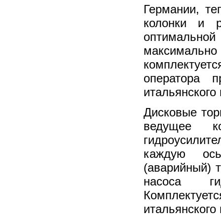
Германии, те
колонки и р
оптимально
максималь
комплектует
оператора п
итальянского 
Дисковые тор
ведущее ко
гидроусилит
каждую ось
(аварийный) 
насоса ги
Комплектует
итальянского 