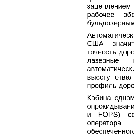
зацеплением
рабочее об
бульдозерным
Автоматичес
США значит
точность дор
лазерные 
автоматическ
высоту отва
профиль дорог
Кабина одном
опрокидыван
и FOPS) со
оператора 
обеспеченног