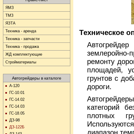
ЯМЗ
ТМЗ
ЯЗТА
Техническое о
Техника - аренда
Техника - запчасти
Автогрейдер
Техника - продажа
землеройно-
ЖД комплектующие
ремонту доро
Стройматериалы
площадей, у
грунтов с до
Автогрейдеры в каталоге
дороги.
А-120
ГС-10.01
Автогрейдеры
ГС-14.02
категорий б
ГС-14.03
ГС-18.05
плотных гр
ДЗ-98
Используются
ДЗ-122Б
диапазон темп
ДЗ-143