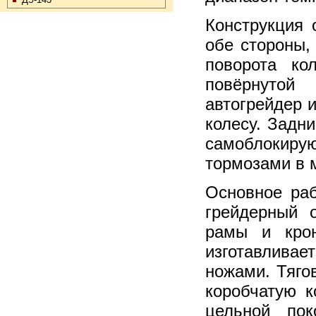
Конструкция 
обе стороны,
поворота ко
повёрнутой
автогрейдер 
колесу. Задн
самоблокир
тормозами в 
Основное раб
грейдерный о
рамы и крон
изготавлива
ножами. Тяго
коробчатую к
цельной пок