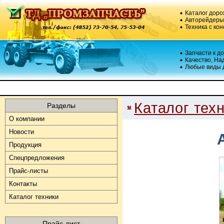
Каталог доро
Авторейдеры,
Техника с кон
Запчасти к д
Качество, На
Любые виды 
Каталог тех
Разделы
О компании
Новости
Продукция
Спецпредложения
Прайс-листы
Контакты
Каталог техники
Прайс-лист