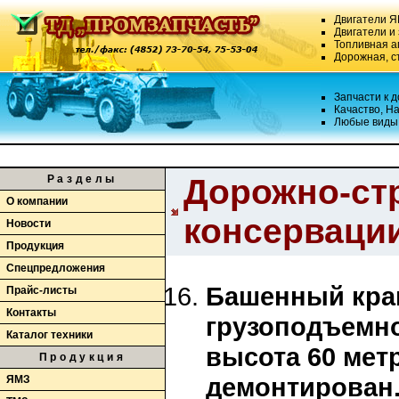
Двигатели Я
Двигатели и
Топливная 
Дорожная, с
Запчасти к 
Качаство, Н
Любые виды 
Разделы
Дорожно-стр
О компании
консервации
Новости
Продукция
Спецпредложения
Башенный кран 
Прайс-листы
Контакты
грузоподъемнос
Каталог техники
высота 60 мет
Продукция
демонтирован
ЯМЗ