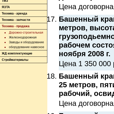
ТМЗ
Цена договорна
ЯЗТА
Техника - аренда
Башенный кран 
Техника - запчасти
метров, высот
Техника - продажа
Дорожно-строительная
грузоподьемно
Железнодорожная
Заводы и оборудование
рабочем состо
оборудование навесное
ноября 2008 г.
ЖД комплектующие
Стройматериалы
Цена 1 350 000 
Башенный кран 
25 метров, пя
рабочий, освид
Цена договорна