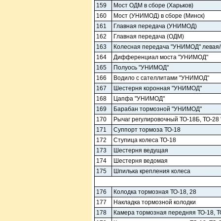
159
Мост ОДМ в сборе (Харьков)
160
Мост (УНИМОД) в сборе (Минск)
161
Главная передача (УНИМОД)
162
Главная передача (ОДМ)
163
Колесная передача "УНИМОД" левая
164
Дифференциал моста "УНИМОД"
165
Полуось "УНИМОД"
166
Водило с сателлитами "УНИМОД"
167
Шестерня коронная "УНИМОД"
168
Цапфа "УНИМОД"
169
Барабан тормозной "УНИМОД"
170
Рычаг регулировочный ТО-18Б, ТО-28
171
Суппорт тормоза ТО-18
172
Ступица колеса ТО-18
173
Шестерня ведущая
174
Шестерня ведомая
175
Шпилька крепления колеса
176
Колодка тормозная ТО-18, 28
177
Накладка тормозной колодки
178
Камера тормозная передняя ТО-18, Т