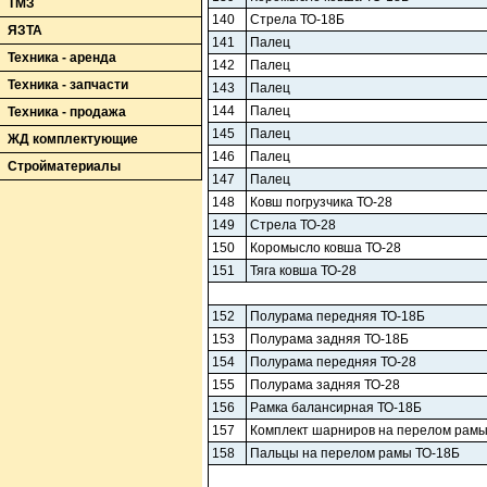
ТМЗ
140
Стрела ТО-18Б
ЯЗТА
141
Палец
Техника - аренда
142
Палец
Техника - запчасти
143
Палец
144
Палец
Техника - продажа
145
Палец
ЖД комплектующие
146
Палец
Стройматериалы
147
Палец
148
Ковш погрузчика ТО-28
149
Стрела ТО-28
150
Коромысло ковша ТО-28
151
Тяга ковша ТО-28
152
Полурама передняя ТО-18Б
153
Полурама задняя ТО-18Б
154
Полурама передняя ТО-28
155
Полурама задняя ТО-28
156
Рамка балансирная ТО-18Б
157
Комплект шарниров на перелом рамы
158
Пальцы на перелом рамы ТО-18Б