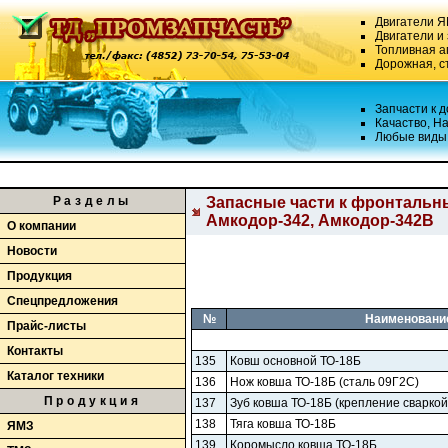
Двигатели Я
Двигатели и
Топливная 
Дорожная, с
Запчасти к 
Качаство, Н
Любые виды 
Разделы
Запасные части к фронтальны
Амкодор-342, Амкодор-342В
О компании
Новости
Продукция
Спецпредложения
№
Наименовани
Прайс-листы
Контакты
135
Ковш основной ТО-18Б
Каталог техники
136
Нож ковша ТО-18Б (сталь 09Г2С)
Продукция
137
Зуб ковша ТО-18Б (крепление сваркой
138
Тяга ковша ТО-18Б
ЯМЗ
139
Коромысло ковша ТО-18Б