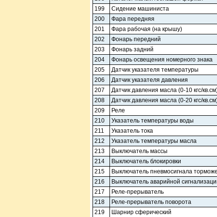
199
Сидение машиниста
200
Фара передняя
201
Фара рабочая (на крышу)
202
Фонарь передний
203
Фонарь задний
204
Фонарь освещения номерного знака
205
Датчик указателя температуры
206
Датчик указателя давления
207
Датчик давления масла (0-10 кгс/кв.см
208
Датчик давления масла (0-20 кгс/кв.см
209
Реле
210
Указатель температуры воды
211
Указатель тока
212
Указатель температуры масла
213
Выключатель массы
214
Выключатель блокировки
215
Выключатель пневмосигнала тормож
216
Выключатель аварийной сигнализаци
217
Реле-прерыватель
218
Реле-прерыватель поворота
219
Шарнир сферический