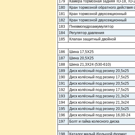
179
Камера тормозная задняя ТО-18, ТО-
180
Кран тормозной обратного действия 
181
Кран тормозной двухсекционный
182
Кран тормозной двухсекционный
183
Пневмогидроаккумулятор
184
Регулятор давления
185
Клапан защитный двойной
186
Шина 17,5Х25
187
Шина 20,5Х25
188
Шина 21,3Х24 (530-610)
189
Диск колёсный под резину 20,5х25
190
Диск колёсный под резину 17,5х25
191
Диск колёсный под резину 20,5х25
192
Диск колёсный под резину 17,5х25
193
Диск колёсный под резину 21,3х24
194
Диск колёсный под резину 21,3х24
195
Диск колёсный под резину 20,5х25
196
Диск колёсный под резину 16,00-24
197
Болт и гайка колесного диска
198
Каталог малый /большой формат