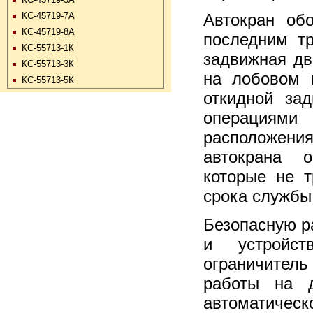
КС-45719-7А
Автокран об
КС-45719-8А
последним т
КС-55713-1К
задвижная дв
КС-55713-3К
на лобовом и
КС-55713-5К
откидной за
операциями
расположени
автокрана о
которые не 
срока службы
Безопасную р
и устройст
ограничитель
работы на 
автоматичес