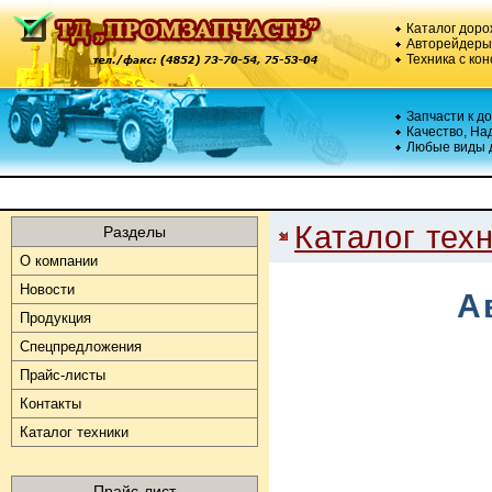
Каталог доро
Авторейдеры,
Техника с кон
Запчасти к д
Качество, На
Любые виды 
Каталог тех
Разделы
О компании
Новости
Продукция
Спецпредложения
Прайс-листы
Контакты
Каталог техники
Прайс-лист