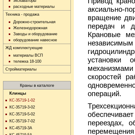
Привод крано
экскаваторы
расходные материалы
аксиально-по
Техника - продажа
вращение дви
Дорожно-строительная
передач и д
Железнодорожная
Крановые ме
Заводы и оборудование
оборудование навесное
независим
ЖД комплектующие
гидроцилинд
материалы ВСП
установки о
тележка 18-100
механизмам
Стройматериалы
скоростей ра
одновремен
Краны в каталоге
операций.
Клинцы
КС-35719-1-02
Трехсекцион
КС-35719-3-02
обеспечивае
КС-35719-5-02
КС-35719-7-02
переездах, 
КС-45719-3А
перемещения 
КС-45719-5А