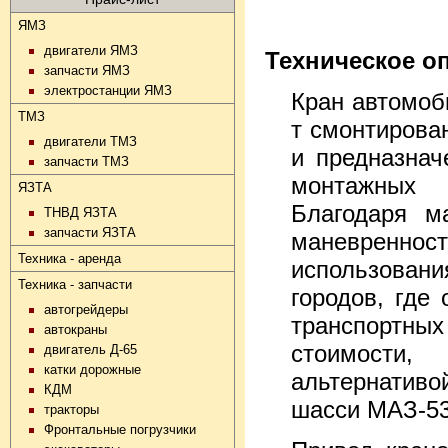
ЯМЗ
двигатели ЯМЗ
Техническое о
запчасти ЯМЗ
электростанции ЯМЗ
Кран автомоб
ТМЗ
т смонтирова
двигатели ТМЗ
и предназнач
запчасти ТМЗ
монтажных 
ЯЗТА
Благодаря м
ТНВД ЯЗТА
запчасти ЯЗТА
маневренност
Техника - аренда
использован
Техника - запчасти
городов, где
автогрейдеры
транспортных
автокраны
стоимости
двигатель Д-65
катки дорожные
альтернативо
КДМ
шасси МАЗ-53
тракторы
Фронтальные погрузчики