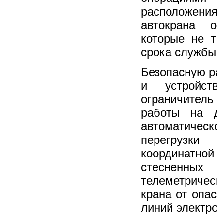
расположени
автокрана о
которые не 
срока службы
Безопасную р
и устройст
ограничитель
работы на 
автоматичес
перегрузки
координатно
стесненны
телеметричес
крана от опа
линий электр