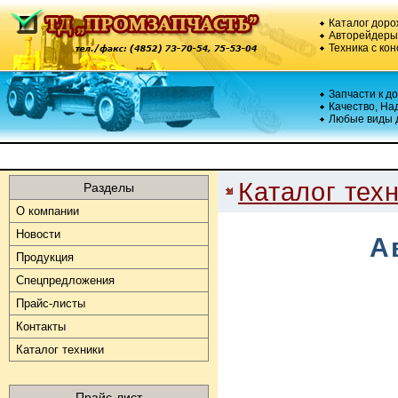
Каталог доро
Авторейдеры,
Техника с кон
Запчасти к д
Качество, На
Любые виды 
Каталог тех
Разделы
О компании
Новости
Продукция
Спецпредложения
Прайс-листы
Контакты
Каталог техники
Прайс-лист