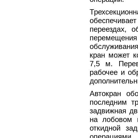
Трехсекцион
обеспечивае
переездах, 
перемещения
обслуживани
кран может к
7,5 м. Пере
рабочее и об
дополнительн
Автокран об
последним т
задвижная дв
на лобовом и
откидной за
операциями