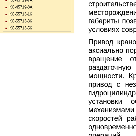
КС-45719-7А
строительст
КС-45719-8А
месторожден
КС-55713-1К
габариты поз
КС-55713-3К
условиях сов
КС-55713-5К
Привод крано
аксиально-по
вращение от
раздаточную
мощности. К
привод с не
гидроцилинд
установки о
механизмам
скоростей ра
одновремен
операций.