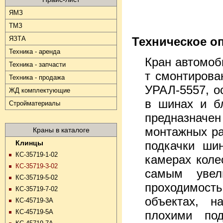
ЯМЗ
ТМЗ
ЯЗТА
Техническое о
Техника - аренда
Кран автомоб
Техника - запчасти
т смонтирова
Техника - продажа
УРАЛ-5557, о
ЖД комплектующие
в шинах и б
Стройматериалы
предназначен
монтажных ра
Краны в каталоге
Клинцы
подкачки ши
КС-35719-1-02
камерах коле
КС-35719-3-02
самым увел
КС-35719-5-02
проходимост
КС-35719-7-02
объектах, н
КС-45719-3А
КС-45719-5А
плохими по