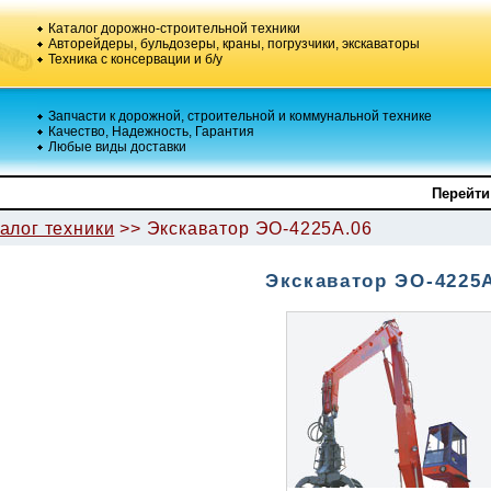
Каталог дорожно-строительной техники
Авторейдеры, бульдозеры, краны, погрузчики, экскаваторы
Техника с консервации и б/у
Запчасти к дорожной, строительной и коммунальной технике
Качество, Надежность, Гарантия
Любые виды доставки
Перейти
алог техники
>> Экскаватор ЭО-4225А.06
Экскаватор ЭО-4225