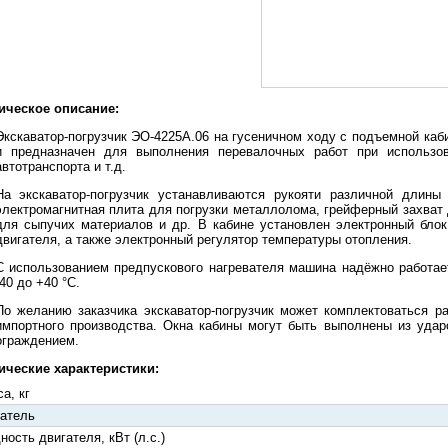
ическое описание:
Экскаватор-погрузчик ЭО-4225А.06 на гусеничном ходу с подъемной каби
и предназначен для выполнения перевалочных работ при использов
автотранспорта и т.д.
На экскаватор-погрузчик устанавливаются рукояти различной длины
электромагнитная плита для погрузки металлолома, грейферный захват 
для сыпучих материалов и др. В кабине установлен электронный блок
двигателя, а также электронный регулятор температуры отопления.
С использованием предпускового нагревателя машина надёжно работае
-40 до +40 °С.
По желанию заказчика экскаватор-погрузчик может комплектоваться ра
импортного производства. Окна кабины могут быть выполнены из удар
ограждением.
ические характеристики:
а, кг
атель
ость двигателя, кВт (л.с.)