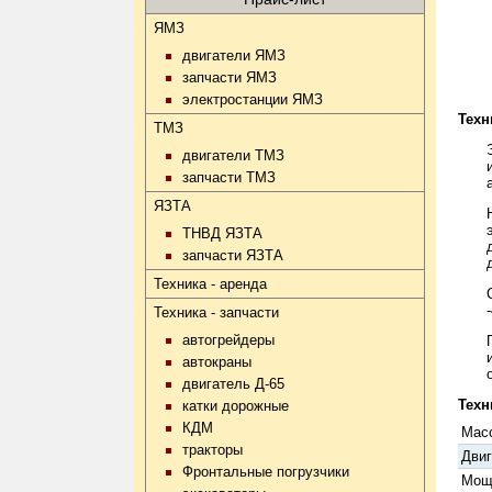
ЯМЗ
двигатели ЯМЗ
запчасти ЯМЗ
электростанции ЯМЗ
Техн
ТМЗ
двигатели ТМЗ
запчасти ТМЗ
ЯЗТА
ТНВД ЯЗТА
запчасти ЯЗТА
Техника - аренда
Техника - запчасти
автогрейдеры
автокраны
двигатель Д-65
Техн
катки дорожные
КДМ
Масс
тракторы
Двиг
Фронтальные погрузчики
Мощн