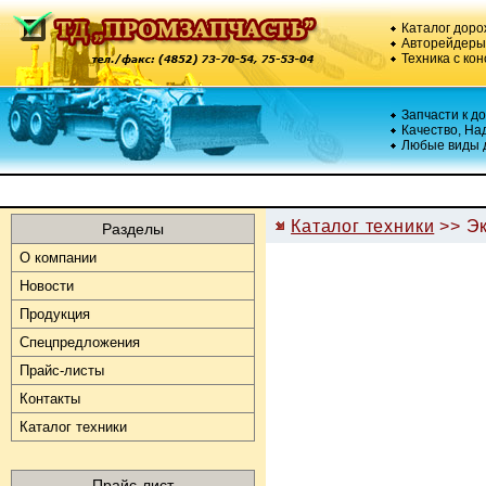
Каталог доро
Авторейдеры,
Техника с кон
Запчасти к д
Качество, На
Любые виды 
Каталог техники
>> Эк
Разделы
О компании
Новости
Продукция
Спецпредложения
Прайс-листы
Контакты
Каталог техники
Прайс-лист