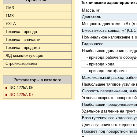
Технические характеристики
ЯМЗ
Масса, кг
ТМЗ
Двигатель
Мощность двигателя, кВт (л.с
ЯЗТА
Вместимость ковша, м³ (CEC
Техника - аренда
Номинальное напряжение в ос
Техника - запчасти
Гидронасос
Техника - продажа
Наибольшее давление в гидро
ЖД комплектующие
- привода рабочего оборуд
Стройматериалы
- привода хода
- привода платформы
Максимальный расход рабоче
Экскаваторы в каталоге
Наибольшее тяговое усилие н
ЭО-4225А.06
Скорость передвижения, км/ч I
ЭО-4225А.07
Угловая скорость поворотной
Наибольший преодолеваемый 
Удельное давление на грунт 
База гусеничного ходового у
Длина гусеничного ходового 
Просвет под поворотной пла