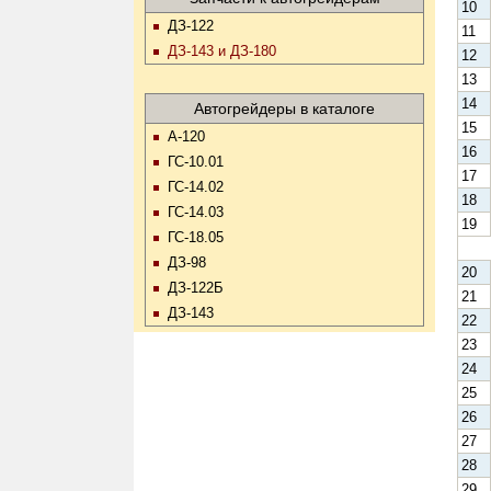
10
ДЗ-122
11
ДЗ-143 и ДЗ-180
12
13
14
Автогрейдеры в каталоге
15
А-120
16
ГС-10.01
17
ГС-14.02
18
ГС-14.03
19
ГС-18.05
ДЗ-98
20
ДЗ-122Б
21
ДЗ-143
22
23
24
25
26
27
28
29