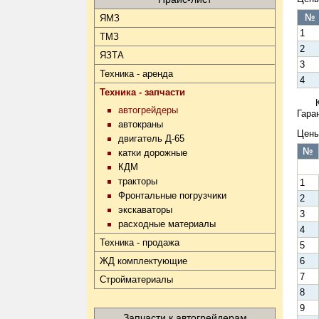
№
ЯМЗ
1
ТМЗ
2
ЯЗТА
3
Техника - аренда
4
Техника - запчасти
автогрейдеры
Гара
автокраны
Цены
двигатель Д-65
№
катки дорожные
КДМ
тракторы
1
Фронтальные погрузчики
2
экскаваторы
3
расходные материалы
4
Техника - продажа
5
ЖД комплектующие
6
7
Стройматериалы
8
9
Запчасти к автогрейдерам