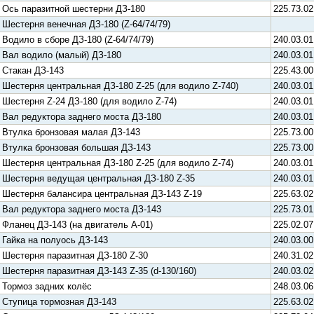
Ось паразитной шестерни ДЗ-180
225.73.02
Шестерня венечная ДЗ-180 (Z-64/74/79)
Водило в сборе ДЗ-180 (Z-64/74/79)
240.03.01
Вал водило (малый) ДЗ-180
240.03.01
Стакан ДЗ-143
225.43.00
Шестерня центральная ДЗ-180 Z-25 (для водило Z-740)
240.03.01
Шестерня Z-24 ДЗ-180 (для водило Z-74)
240.03.01
Вал редуктора заднего моста ДЗ-180
240.03.01
Втулка бронзовая малая ДЗ-143
225.73.00
Втулка бронзовая большая ДЗ-143
225.73.00
Шестерня центральная ДЗ-180 Z-25 (для водило Z-74)
240.03.01
Шестерня ведущая центральная ДЗ-180 Z-35
240.03.01
Шестерня балансира центральная ДЗ-143 Z-19
225.63.02
Вал редуктора заднего моста ДЗ-143
225.73.01
Фланец ДЗ-143 (на двигатель А-01)
225.02.07
Гайка на полуось ДЗ-143
240.03.00
Шестерня паразитная ДЗ-180 Z-30
240.31.02
Шестерня паразитная ДЗ-143 Z-35 (d-130/160)
240.03.02
Тормоз задних колёс
248.03.06
Ступица тормозная ДЗ-143
225.63.02