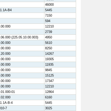
46000
11.1А-В4
5445
7150
594
.00.000
12210
2739
.06.000 (225.05.10.00.003)
4950
.00.000
5610
.00.000
8250
.20.000
14267
.00.000
19305
.00.000
11935
.00.000
9845
.00.000
15125
.00.000
17347
.00.000
12210
.01.000-01
12864
.02.000
6160
1.1А-В-4
5445
010-7
3025