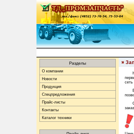
За
Разделы
О компании
перв
Новости
сеть
Продукция
Спецпредложения
позв
Прайс-листы
зака
Контакты
Каталог техники
Прайс-лист
Цены