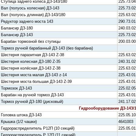
Ступица заднего колеса ДЗ-143/180
225.73.04
Вал (полуось колесная) ДЗ-143
225.73.02
Вал (полуось длинная) ДЗ-143/180
225.63.02
Редуктор заднего моста 143
290.73.01
Балансир ДЗ-180
240.03.02
Балансир ДЗ-143
225.73.02
Барабан тормозной без ступицы
200.03.00
Тормоз ручной барабанный ДЗ-143 (без барабана)
Шестерня паразитная ДЗ-143 Z-38
225.63.02
Шестерня колесная ДЗ-180 Z-35
240.31.02
Шестерня колёсная ДЗ-143 Z-38
225.63.02
Шестерня моста малая ДЗ-143 z-14
225.43.01
Шестерня моста большая ДЗ-143 Z-39
225.43.01
Тормозок ДЗ-143
225.02.05
Барабан на ручной тормоз ДЗ-143
225.43.01
Тормоз ручной ДЗ-180 (дисковый)
241.17.02
Гидрооборудование ДЗ-143/
Головка штока ДЗ-143
225.05.10
Крышка (1/2 чашки)
4641003
Гидрораспределитель Р12П (10 секций)
225.05.01
Гидрораспределитель Р 12П (11 секций)