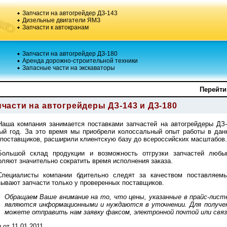
Запчасти на автогрейдер ДЗ-143
Дизельные двигатели ЯМЗ
Запчасти к автокранам
Запчасти на автогрейдер ДЗ-180
Аренда дорожно-строительной техники
Запасные части на экскаваторы
Перейти
пчасти на автогрейдеры ДЗ-143 и ДЗ-180
Наша компания занимается поставками запчастей на автогрейдеры ДЗ-
ый год. За это время мы приобрели колоссальный опыт работы в дан
 поставщиков, расширили клиентскую базу до всероссийских масштабов.
Большой склад продукции и возможность отгрузки запчастей любы
оляют значительно сократить время исполнения заказа.
Специалисты компании бдительно следят за качеством поставляем
зывают запчасти только у проверенных поставщиков.
Обращаем Ваше внимание на то, что цены, указанные в прайс-листе
являются информационными и нуждаются в уточнении. Для получе
можете отправить нам заявку факсом, электронной почтой или связ
 от 11.01.2011