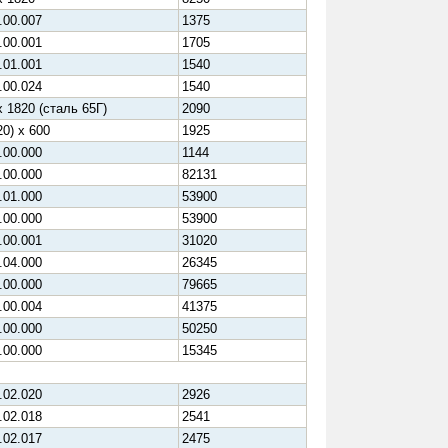
.00.007
1375
.00.001
1705
.01.001
1540
.00.024
1540
х 1820 (сталь 65Г)
2090
20) х 600
1925
.00.000
1144
.00.000
82131
.01.000
53900
.00.000
53900
.00.001
31020
.04.000
26345
.00.000
79665
.00.004
41375
.00.000
50250
.00.000
15345
.02.020
2926
.02.018
2541
.02.017
2475