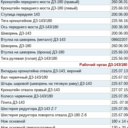
Кронштейн переднего моста ДЗ-180 (правый)
260.06.01
Кронштейн переднего моста ДЗ-180 (левый)
225.66.03
Ступица передняя 143
200.06.00
Тяга кронштейнов ДЗ-143/180
225.56.16
Ось переднего моста ДЗ-143/180
200.36.00
Шкворень ДЗ-143
200.06.00
Втулка на шкворень (металл) ДЗ-143
08602207
Шкворень ДЗ-180
260.06.00
Втулка на шкворень (бронза) ДЗ-180
225.66.03
Тяга рулевая (голая) ДЗ-143/180
225.56.00
Рабочий орган ДЗ-143/180
Вкладыш кронштейна отвала ДЗ-143, верхний
225.07.13
Вал червячный ДЗ-143/180
225.67.02
Штырь шаровой (шкворень на тяговую раму) ДЗ-143
225.67.00
Кронштейн отвала правый ДЗ-143
227.07.15
Колесо червячное ДЗ-143/180
225.07.05
Плита ДЗ-143
225..07.0
Шестерня редуктора ДЗ-143 Z-7
225.07.05
Шестерня редуктора поворота отвала ДЗ-180 Z-8
225.67.09
Нож основной
180 х 14 
Нож основной твердосплавный
130 х 20 