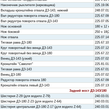
Наконечник рыхлителя (кирковщика)
225.19.06
Вкладыш кронштейна отвала ДЗ-143, нижний
248.07.01
Вал редуктора поворота отвала ДЗ-180
225.67.09
Вал редуктра поворота отвала ДЗ-143
225.07.05
Нож основной
180 х 12 
Нож боковой
250 х 18(
Нож отвала
225.07.14
Тяговая рама ДЗ-180
225.67.10
Круг поворотный без венца ДЗ-143
225.07.12
Круг поворотный без венца ДЗ-180
225.67.22
Венец ДЗ-143 (узкий)
225.07.02
Кронштейн "Самолет"
225.81.01
Тяговая рама ДЗ-143
225.67.01
Венец ДЗ-180
225.07.02
Редуктор поворота отвала 180
225.67.09
Кронштейн отвала левый ДЗ-143
225.07.13
Задний мост ДЗ-143/180
Шестерня Z-29 (для водило Z-79)
240.03.01
Шестерня ДЗ-180 Z-23 (для водило Z-64)
240.03.01
Шестерня центральная ДЗ-180 Z-17 (для водило Z-64)
240.03.01