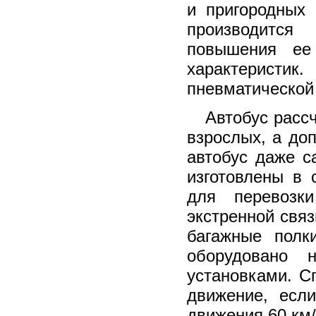
и пригородных 
производится
повышения ее 
характеристик
пневматической
Автобус рассч
взрослых, а до
автобус даже 
изготовлены в 
для перевозк
экстренной свя
багажные полк
оборудовано 
установками. С
движение, есл
движения 60 км/