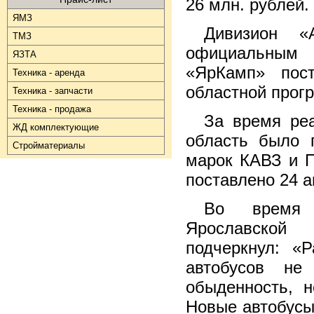
26 млн. рублей.
ЯМЗ
Дивизион «
ТМЗ
официальным
ЯЗТА
«ЯрКамп» пос
Техника - аренда
областной прог
Техника - запчасти
Техника - продажа
За время ре
ЖД комплектующие
область было 
Стройматериалы
марок КАВЗ и П
поставлено 24 ав
Во время т
Ярославской 
подчеркнул: «
автобусов не
обыденность, н
Новые автобусы